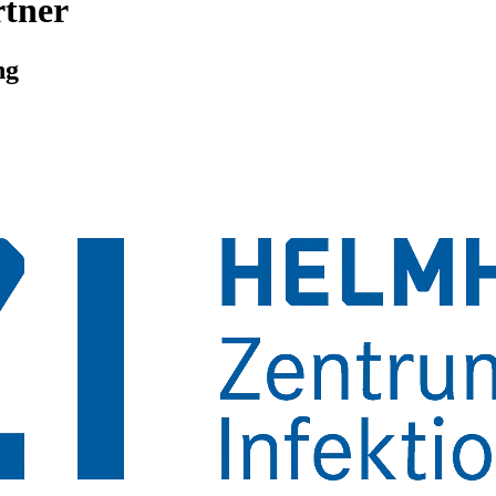
rtner
ng